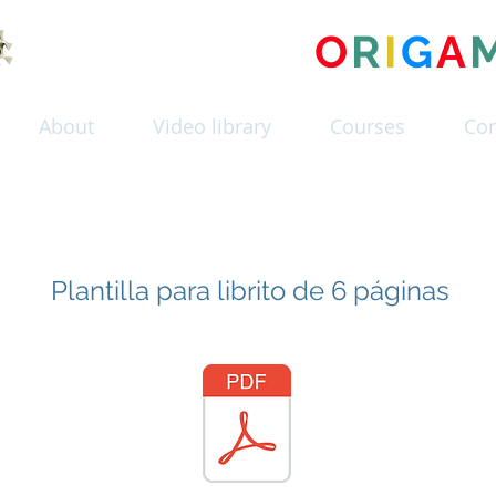
MUSEO DEL
O
R
I
G
A
About
Video library
Courses
Con
Plantilla para librito de 6 páginas