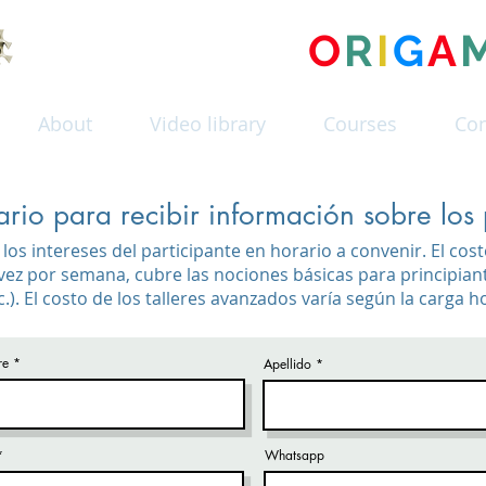
MUSEO DEL
O
R
I
G
A
About
Video library
Courses
Con
ario para recibir información sobre los 
los intereses del participante en horario a convenir. El cost
ez por semana, cubre las nociones básicas para principiante
tc.). El costo de los talleres avanzados varía según la carga h
re
Apellido
Whatsapp