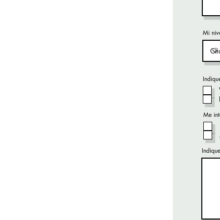
Mi niv
Indique
Me int
Indiqu