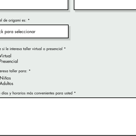
el de origami es:
R
 si le interesa taller virtual o presencial
*
e
Virtual
q
u
Presencial
i
r
e
R
eresa taller para:
*
d
e
Niños
q
u
Adultos
i
r
e
e días y horarios más convenientes para usted
d