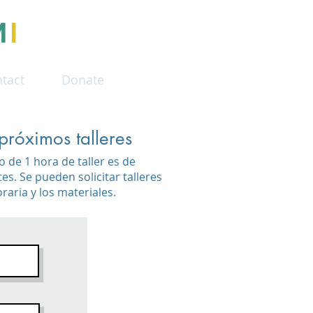
M
I
tact
Donate
próximos talleres
o de 1 hora de taller es de
s. Se pueden solicitar talleres
oraria y los materiales.