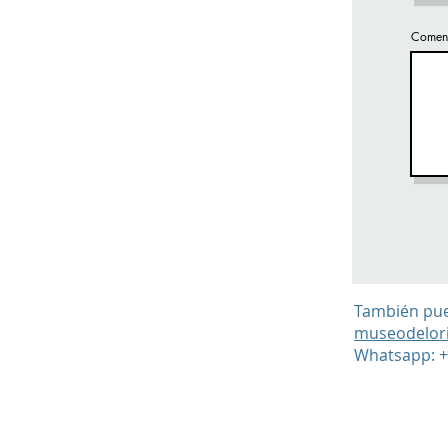
Coment
También pue
museodelor
Whatsapp: + 
© 2020-26 Museo del Origami en Col