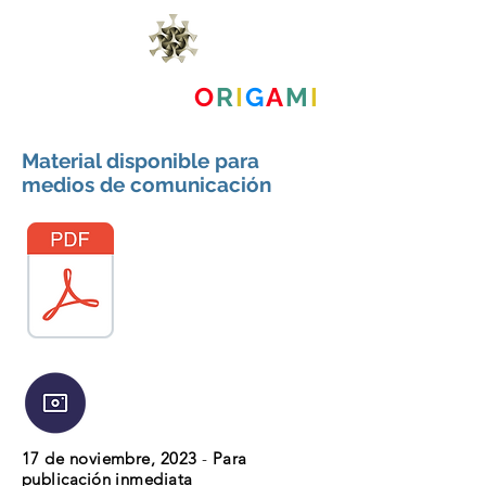
MUSEO DEL
O
R
I
G
A
M
I
Material disponible para
medios de comunicación
17 de noviembre, 2023
-
Para
publicación inmediata